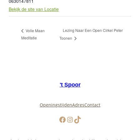
0630147811
Bekijk de site van Locatie
Lezing Naar Een Open Cirkel Peter
Volle Maan
Meditatie
Toonen
't Spoor
Openingstijden
Adres
Contact
Facebook
Instagram
TikTok